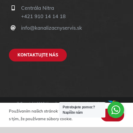
Centrála Nitra
+421 910 14 14 18
info@kanalizacnyservis.sk
KONTAKTUJTE NÁS
© Copyright 2019 |
kanalizacnyservis.sk
| Web stránky od
Potrebujete pomoc?
ASData.sk
Používaním našich stránok vyjadrujete súhlas
Napíšte nám
OK
s tým, že používame súbory cookie.
Facebook
Instagram