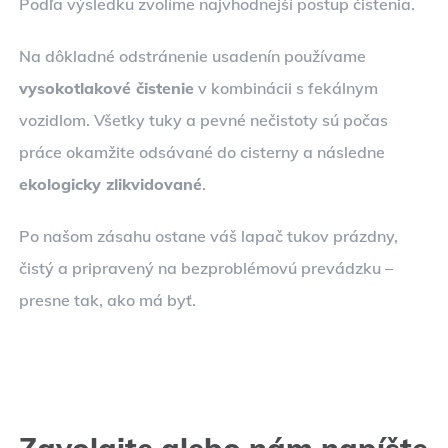
Podľa výsledku zvolíme najvhodnejší postup čistenia.
Na dôkladné odstránenie usadenín používame
vysokotlakové čistenie
v kombinácii s fekálnym
vozidlom. Všetky tuky a pevné nečistoty sú počas
práce okamžite odsávané do cisterny a následne
ekologicky zlikvidované
.
Po našom zásahu ostane váš lapač tukov prázdny,
čistý a pripravený na bezproblémovú prevádzku –
presne tak, ako má byť.
Zavolajte alebo nám napíšte