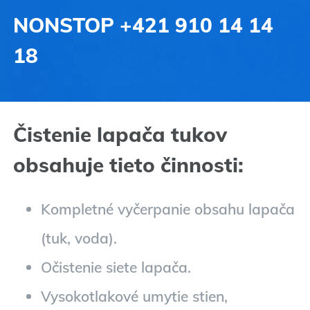
NONSTOP
+421 910 14 14
18
Čistenie lapača tukov
obsahuje tieto činnosti:
Kompletné vyčerpanie obsahu lapača
(tuk, voda).
Očistenie siete lapača.
Vysokotlakové umytie stien,