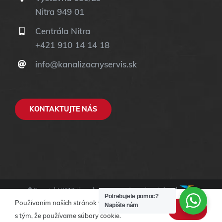
Nitra 949 01
Centrála Nitra
+421 910 14 14 18
info@kanalizacnyservis.sk
KONTAKTUJTE NÁS
© Copyright 2019 |
kanalizacnyservis.sk
| Web stránky od
Potrebujete pomoc?
ASData.sk
Používaním našich stránok vyjadrujete súhlas
Napíšte nám
OK
s tým, že používame súbory cookie.
Facebook
Instagram