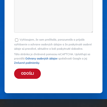
Vyhlasujem, že som prečítal/a, porozumel/a a prijal/a
vyhlásenie o ochrane osobných údajov a že poskytnuté osobné
údaje sú pravdivé, aktuálne a boli poskytnuté slobodne.
Táto stránka je chránená pomocou reCAPTCHA. Uplatňujú sa
pravidlá
Ochrany osobných údajov
spoločnosti Google a jej
Zmluvné podmienky
.