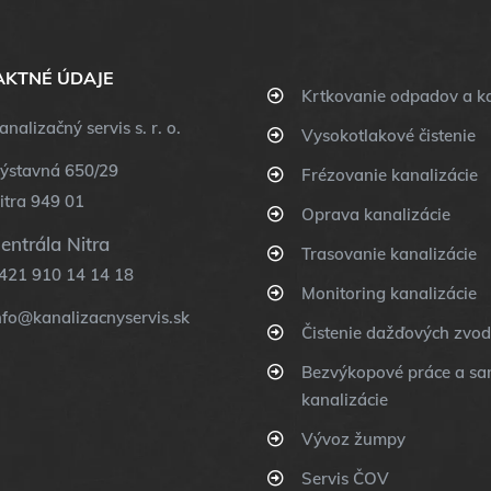
KTNÉ ÚDAJE
Krtkovanie odpadov a ka
analizačný servis s. r. o.
Vysokotlakové čistenie
ýstavná 650/29
Frézovanie kanalizácie
itra 949 01
Oprava kanalizácie
entrála Nitra
Trasovanie kanalizácie
421 910 14 14 18
Monitoring kanalizácie
nfo@kanalizacnyservis.sk
Čistenie dažďových zvo
Bezvýkopové práce a sa
kanalizácie
Vývoz žumpy
Servis ČOV