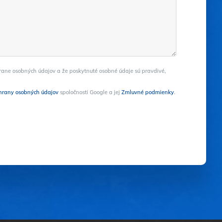
chrane osobných údajov a že poskytnuté osobné údaje sú pravdivé,
hrany osobných údajov
spoločnosti Google a jej
Zmluvné podmienky
.