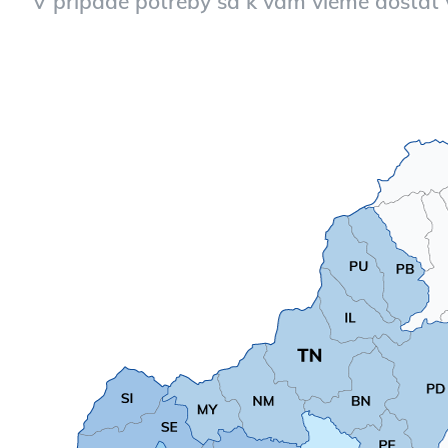
V prípade potreby sa k vám vieme dostať