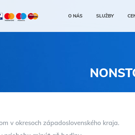
O NÁS
SLUŽBY
CE
NONST
ďom v okresoch západoslovenského kraja.