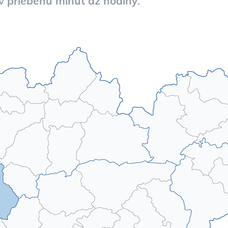
 v
priebehu minút až hodiny
.