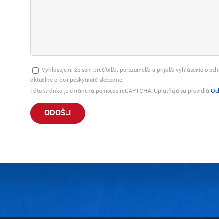
Vyhlasujem, že som prečítal/a, porozumel/a a prijal/a vyhlásenie o o
aktuálne a boli poskytnuté slobodne.
Táto stránka je chránená pomocou reCAPTCHA. Uplatňujú sa pravidlá
Oc