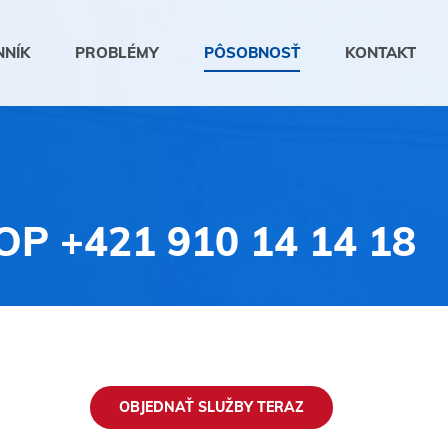
NNÍK
PROBLÉMY
PÔSOBNOSŤ
KONTAKT
OP
+421 910 14 14 18
OBJEDNAŤ SLUŽBY TERAZ